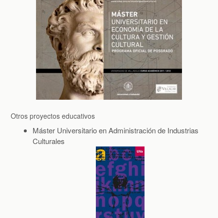
María Devesa Fernández
María José del Barrio Tellado
MEMBERS
Organised
Publications
Otros proyectos educativos
Taking part
Máster Universitario en Administración de Industrias
Culturales
Teaching Research Projects
Víctor Fernando Figueroa Arcila
History