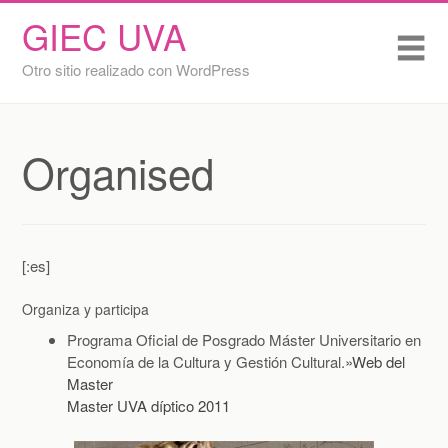
GIEC UVA
Skip
Inicio
Me
to
content
Otro sitio realizado con WordPress
Ana Bedate Centeno
Benedetta Parenti
Organised
Iván Boal San Miguel
Jonathan Daniel Gómez Zapata
[:es]
José Ángel Sanz Lara
Organiza y participa
Liliana Andrea Báez Montenegro
Programa Oficial de Posgrado Máster Universitario en
Economía de la Cultura y Gestión Cultural.
»Web del
Luis César Herrero Prieto
Master
Master UVA díptico 2011
Mafalda Gómez Vega